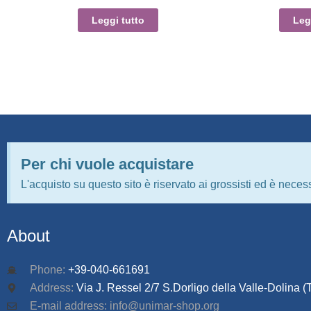
Leggi tutto
Leg
Per chi vuole acquistare
L'acquisto su questo sito è riservato ai grossisti ed è necess
About
Phone:
+39-040-661691
Address:
Via J. Ressel 2/7 S.Dorligo della Valle-Dolina (T
E-mail address: info@unimar-shop.org