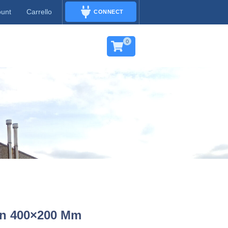
ount
Carrello
CONNECT
CONNECT
0
lon 400×200 Mm