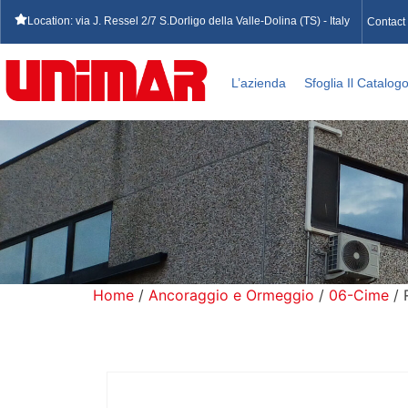
Location: via J. Ressel 2/7 S.Dorligo della Valle-Dolina (TS) - Italy
Contact
L’azienda
Sfoglia Il Catalog
Home
/
Ancoraggio e Ormeggio
/
06-Cime
/ 