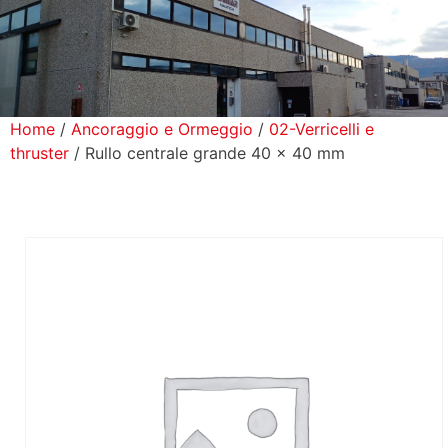
icerca Prodotti
ontatti
Home
/
Ancoraggio e Ormeggio
/
02-Verricelli e
thruster
/ Rullo centrale grande 40 x 40 mm