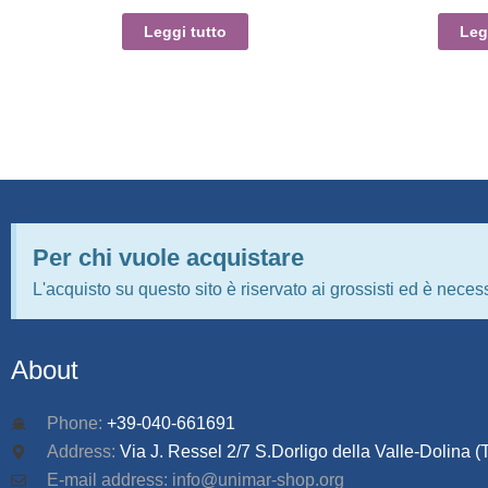
Leggi tutto
Leg
Per chi vuole acquistare
L'acquisto su questo sito è riservato ai grossisti ed è necess
About
Phone:
+39-040-661691
Address:
Via J. Ressel 2/7 S.Dorligo della Valle-Dolina (T
E-mail address: info@unimar-shop.org