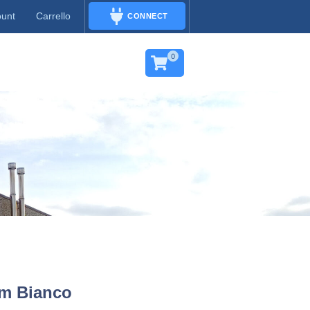
ount
Carrello
CONNECT
CONNECT
0
m Bianco