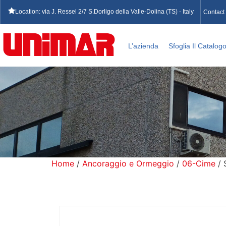
Location: via J. Ressel 2/7 S.Dorligo della Valle-Dolina (TS) - Italy
Contact
L’azienda
Sfoglia Il Catalog
Home
/
Ancoraggio e Ormeggio
/
06-Cime
/ 