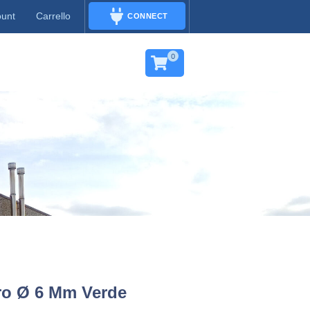
ount
Carrello
CONNECT
CONNECT
0
ro Ø 6 Mm Verde