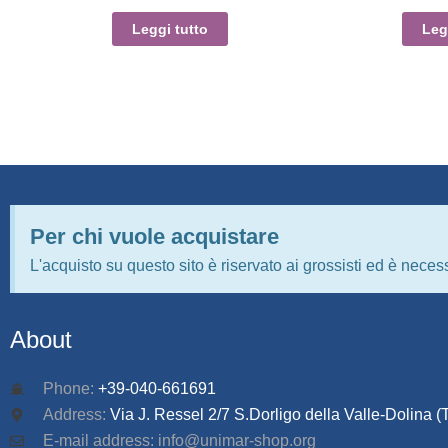
Leggi tutto
Leg
Per chi vuole acquistare
L'acquisto su questo sito è riservato ai grossisti ed è necess
About
Phone:
+39-040-661691
Address:
Via J. Ressel 2/7 S.Dorligo della Valle-Dolina (T
E-mail address: info@unimar-shop.org