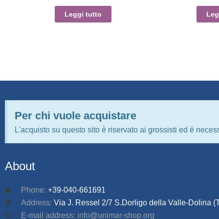
Leggi tutto
Leg
Per chi vuole acquistare
L'acquisto su questo sito è riservato ai grossisti ed è necess
About
Phone:
+39-040-661691
Address:
Via J. Ressel 2/7 S.Dorligo della Valle-Dolina (T
E-mail address: info@unimar-shop.org