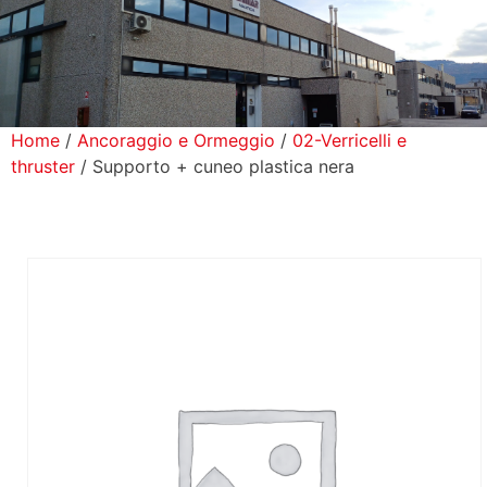
icerca Prodotti
ontatti
Home
/
Ancoraggio e Ormeggio
/
02-Verricelli e
thruster
/ Supporto + cuneo plastica nera