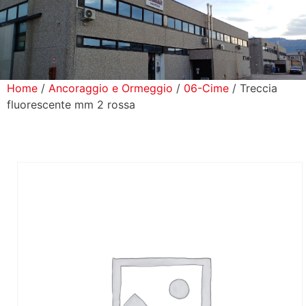
icerca Prodotti
ontatti
Home
/
Ancoraggio e Ormeggio
/
06-Cime
/ Treccia
fluorescente mm 2 rossa