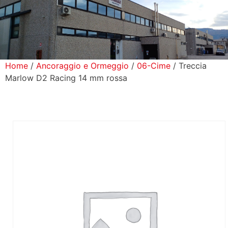
icerca Prodotti
ontatti
Home
/
Ancoraggio e Ormeggio
/
06-Cime
/ Treccia
Marlow D2 Racing 14 mm rossa