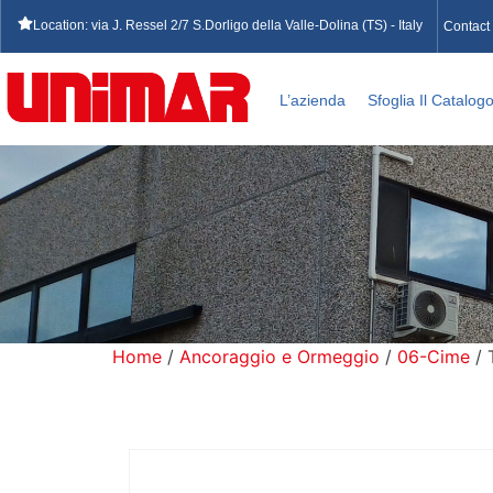
Location: via J. Ressel 2/7 S.Dorligo della Valle-Dolina (TS) - Italy
Contact
L’azienda
Sfoglia Il Catalog
Home
/
Ancoraggio e Ormeggio
/
06-Cime
/ 