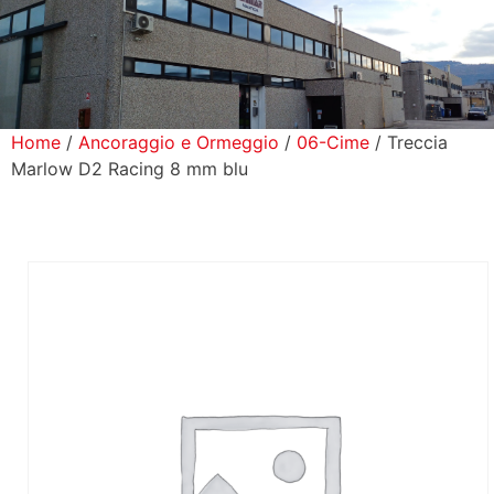
icerca Prodotti
ontatti
Home
/
Ancoraggio e Ormeggio
/
06-Cime
/ Treccia
Marlow D2 Racing 8 mm blu