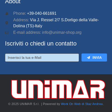
About
Phone:
+39-040-661691
Address:
Via J. Ressel 2/7 S.Dorligo della Valle-
Dolina (TS)-Italy
E-mail address: info@unimar-shop.org
Iscriviti o chiedi un contatto
INVIA
© 2025 UNIMAR S.r.l. | Powered by
Work On Web di Staz Andrea
.