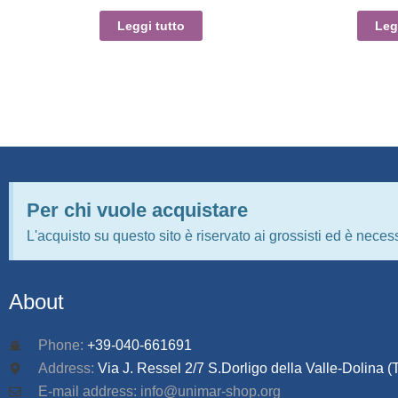
Leggi tutto
Leg
Per chi vuole acquistare
L'acquisto su questo sito è riservato ai grossisti ed è necess
About
Phone:
+39-040-661691
Address:
Via J. Ressel 2/7 S.Dorligo della Valle-Dolina (T
E-mail address: info@unimar-shop.org