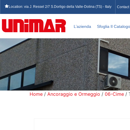
Location: via J. Ressel 2/7 S.Dorligo della Valle-Dolina (TS) - Italy
Contact
L’azienda
Sfoglia Il Catalog
Home
/
Ancoraggio e Ormeggio
/
06-Cime
/ 