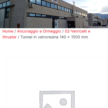
icerca Prodotti
ontatti
Home
/
Ancoraggio e Ormeggio
/
02-Verricelli e
thruster
/ Tunnel in vetroresina 140 x 1500 mm