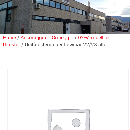
icerca Prodotti
ontatti
Home
/
Ancoraggio e Ormeggio
/
02-Verricelli e
thruster
/ Unità esterna per Lewmar V2/V3 alto