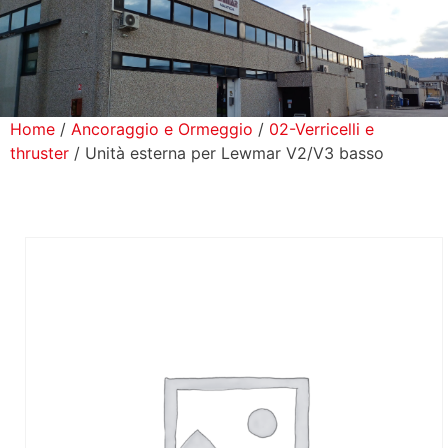
icerca Prodotti
ontatti
Home
/
Ancoraggio e Ormeggio
/
02-Verricelli e
thruster
/ Unità esterna per Lewmar V2/V3 basso