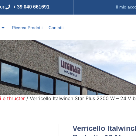
+ 39 040 661691
Il mio acc
 Us:
o
Ricerca Prodotti
Contatti
i e thruster
/ Verricello Italwinch Star Plus 2300 W – 24 V 
Verricello Italwin