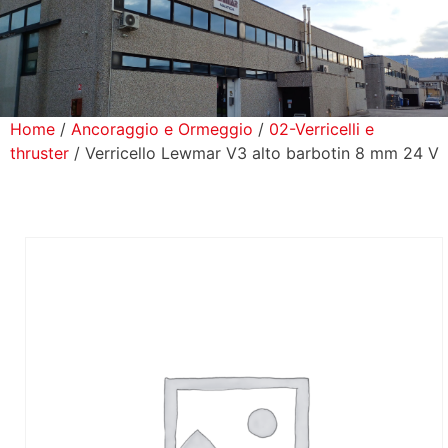
icerca Prodotti
ontatti
Home
/
Ancoraggio e Ormeggio
/
02-Verricelli e
thruster
/ Verricello Lewmar V3 alto barbotin 8 mm 24 V