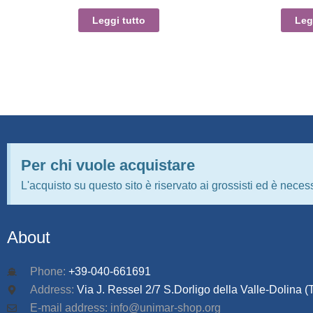
Leggi tutto
Leg
Per chi vuole acquistare
L'acquisto su questo sito è riservato ai grossisti ed è necess
About
Phone:
+39-040-661691
Address:
Via J. Ressel 2/7 S.Dorligo della Valle-Dolina (T
E-mail address: info@unimar-shop.org