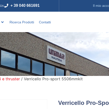
+ 39 040 661691
Il mio acc
 Us:
o
Ricerca Prodotti
Contatti
i e thruster
/ Verricello Pro-sport 5506mmkit
Verricello Pro-Sp