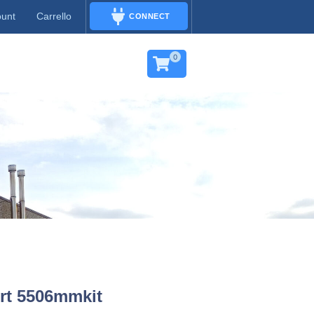
ount
Carrello
CONNECT
CONNECT
0
ort 5506mmkit