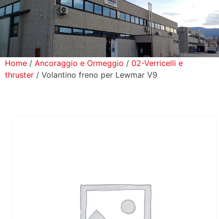
icerca Prodotti
ontatti
Home
/
Ancoraggio e Ormeggio
/
02-Verricelli e
thruster
/ Volantino freno per Lewmar V9