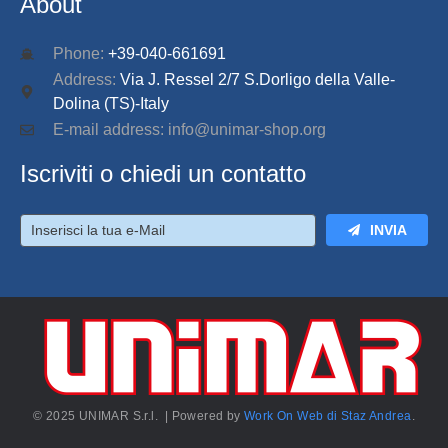
About
Phone:
+39-040-661691
Address:
Via J. Ressel 2/7 S.Dorligo della Valle-
Dolina (TS)-Italy
E-mail address: info@unimar-shop.org
Iscriviti o chiedi un contatto
INVIA
© 2025 UNIMAR S.r.l. | Powered by
Work On Web di Staz Andrea
.