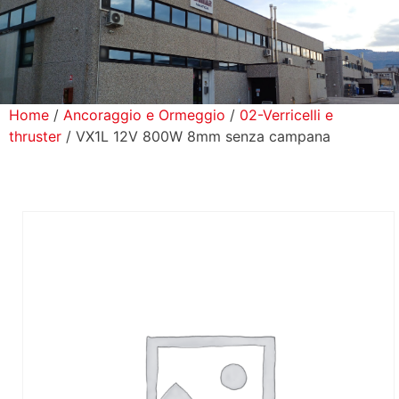
icerca Prodotti
ontatti
Home
/
Ancoraggio e Ormeggio
/
02-Verricelli e
thruster
/ VX1L 12V 800W 8mm senza campana