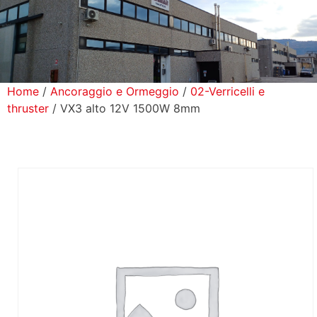
icerca Prodotti
ontatti
Home
/
Ancoraggio e Ormeggio
/
02-Verricelli e
thruster
/ VX3 alto 12V 1500W 8mm