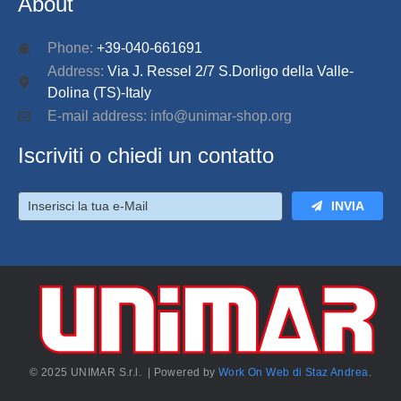
About
Phone:
+39-040-661691
Address:
Via J. Ressel 2/7 S.Dorligo della Valle-
Dolina (TS)-Italy
E-mail address: info@unimar-shop.org
Iscriviti o chiedi un contatto
INVIA
© 2025 UNIMAR S.r.l. | Powered by
Work On Web di Staz Andrea
.