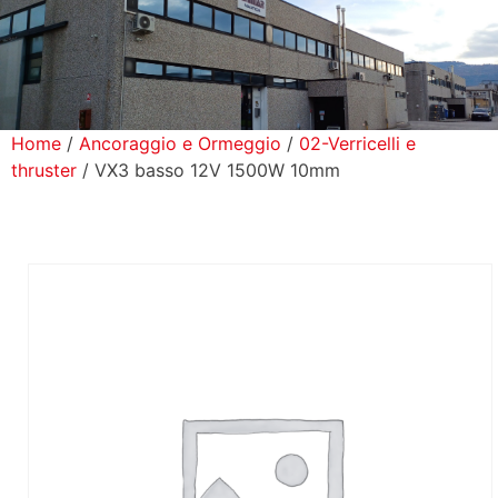
icerca Prodotti
ontatti
Home
/
Ancoraggio e Ormeggio
/
02-Verricelli e
thruster
/ VX3 basso 12V 1500W 10mm