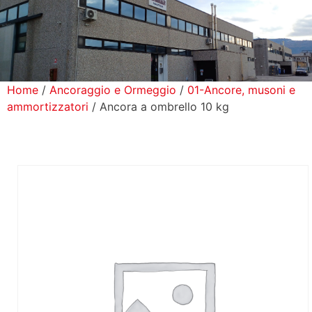
icerca Prodotti
ontatti
Home
/
Ancoraggio e Ormeggio
/
01-Ancore, musoni e
ammortizzatori
/ Ancora a ombrello 10 kg