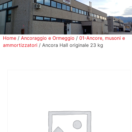
icerca Prodotti
ontatti
Home
/
Ancoraggio e Ormeggio
/
01-Ancore, musoni e
ammortizzatori
/ Ancora Hall originale 23 kg