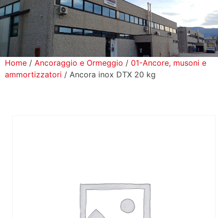
icerca Prodotti
ontatti
Home
/
Ancoraggio e Ormeggio
/
01-Ancore, musoni e
ammortizzatori
/ Ancora inox DTX 20 kg