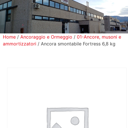
icerca Prodotti
ontatti
Home
/
Ancoraggio e Ormeggio
/
01-Ancore, musoni e
ammortizzatori
/ Ancora smontabile Fortress 6,8 kg