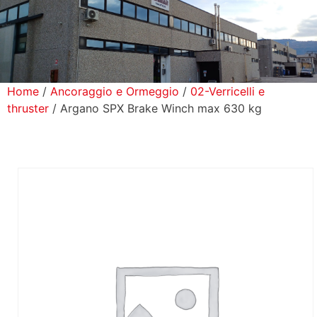
icerca Prodotti
ontatti
Home
/
Ancoraggio e Ormeggio
/
02-Verricelli e
thruster
/ Argano SPX Brake Winch max 630 kg