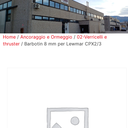
icerca Prodotti
ontatti
Home
/
Ancoraggio e Ormeggio
/
02-Verricelli e
thruster
/ Barbotin 8 mm per Lewmar CPX2/3