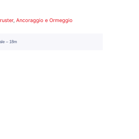
hruster
,
Ancoraggio e Ormeggio
nale – 18m