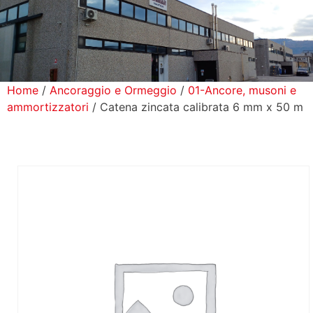
icerca Prodotti
ontatti
Home
/
Ancoraggio e Ormeggio
/
01-Ancore, musoni e
ammortizzatori
/ Catena zincata calibrata 6 mm x 50 m