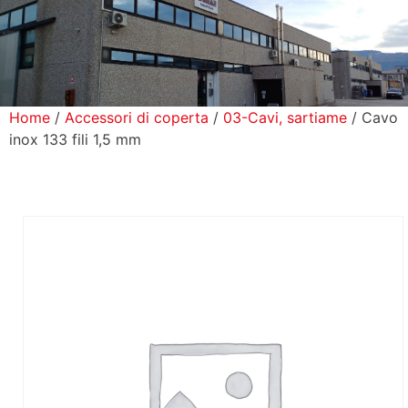
icerca Prodotti
ontatti
Home
/
Accessori di coperta
/
03-Cavi, sartiame
/ Cavo
inox 133 fili 1,5 mm