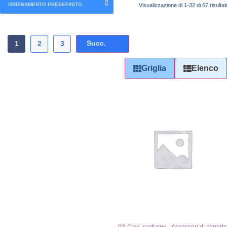
Visualizzazione di 1-32 di 67 risultati
Succ.
1
2
3
Griglia
Elenco
,
03-Cavi, sartiame
Accessori di coperta