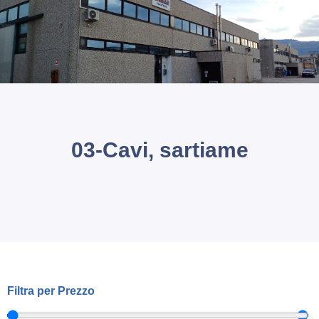
icerca Prodotti
ontatti
03-Cavi, sartiame
Filtra per Prezzo