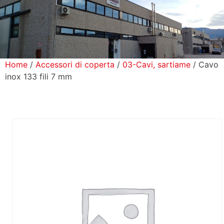
icerca Prodotti
ontatti
Home
/
Accessori di coperta
/
03-Cavi, sartiame
/ Cavo
inox 133 fili 7 mm