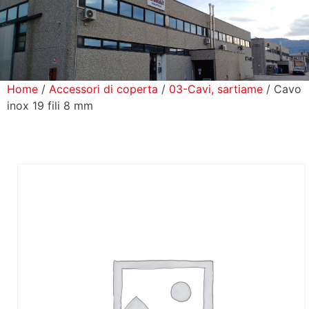
icerca Prodotti
ontatti
Home
/
Accessori di coperta
/
03-Cavi, sartiame
/ Cavo
inox 19 fili 8 mm