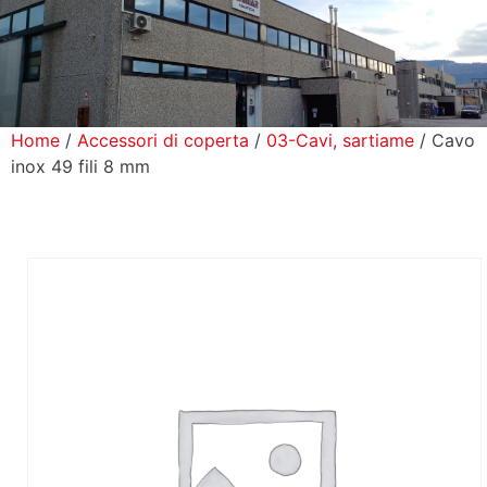
icerca Prodotti
ontatti
Home
/
Accessori di coperta
/
03-Cavi, sartiame
/ Cavo
inox 49 fili 8 mm