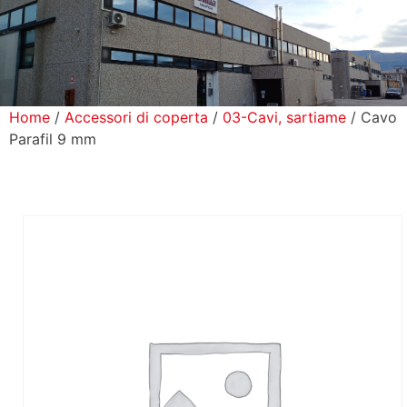
icerca Prodotti
ontatti
Home
/
Accessori di coperta
/
03-Cavi, sartiame
/ Cavo
Parafil 9 mm