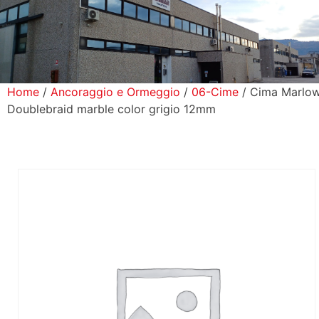
icerca Prodotti
ontatti
Home
/
Ancoraggio e Ormeggio
/
06-Cime
/ Cima Marlo
Doublebraid marble color grigio 12mm