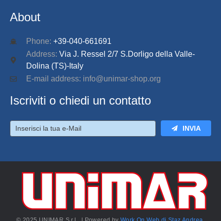
About
Phone:
+39-040-661691
Address:
Via J. Ressel 2/7 S.Dorligo della Valle-
Dolina (TS)-Italy
E-mail address: info@unimar-shop.org
Iscriviti o chiedi un contatto
INVIA
© 2025 UNIMAR S.r.l. | Powered by
Work On Web di Staz Andrea
.