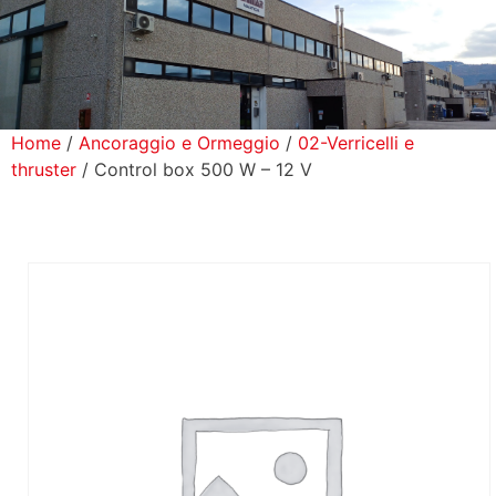
icerca Prodotti
ontatti
Home
/
Ancoraggio e Ormeggio
/
02-Verricelli e
thruster
/ Control box 500 W – 12 V