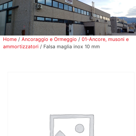
icerca Prodotti
ontatti
Home
/
Ancoraggio e Ormeggio
/
01-Ancore, musoni e
ammortizzatori
/ Falsa maglia inox 10 mm