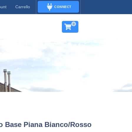
ount
Carrello
CONNECT
CONNECT
0
o Base Piana Bianco/rosso