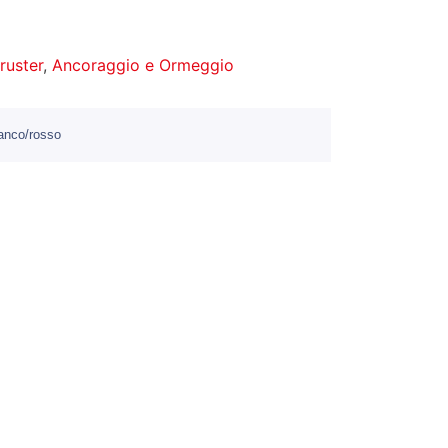
hruster
,
Ancoraggio e Ormeggio
anco/rosso