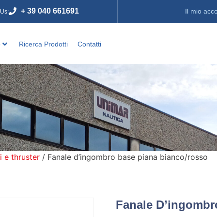
+ 39 040 661691
Il mio acc
 Us:
o
Ricerca Prodotti
Contatti
i e thruster
/ Fanale d’ingombro base piana bianco/rosso
Fanale D’ingombr