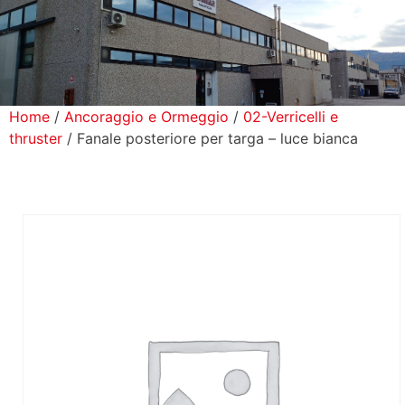
icerca Prodotti
ontatti
Home
/
Ancoraggio e Ormeggio
/
02-Verricelli e
thruster
/ Fanale posteriore per targa – luce bianca