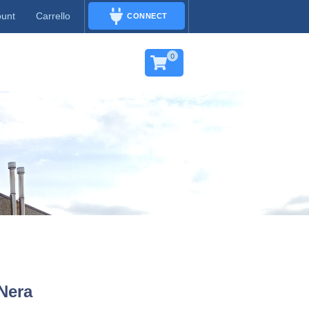
ount
Carrello
CONNECT
CONNECT
0
Nera