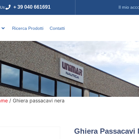
+ 39 040 661691
Il mio acc
 Us:
o
Ricerca Prodotti
Contatti
iame
/ Ghiera passacavi nera
Ghiera Passacavi 