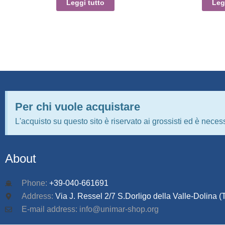
Leggi tutto
Leg
Per chi vuole acquistare
L'acquisto su questo sito è riservato ai grossisti ed è necess
About
Phone:
+39-040-661691
Address:
Via J. Ressel 2/7 S.Dorligo della Valle-Dolina (T
E-mail address: info@unimar-shop.org