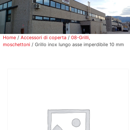
icerca Prodotti
ontatti
Home
/
Accessori di coperta
/
08-Grilli,
moschettoni
/ Grillo inox lungo asse imperdibile 10 mm