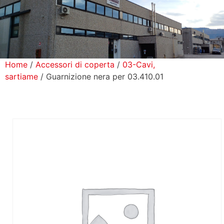
icerca Prodotti
ontatti
Home
/
Accessori di coperta
/
03-Cavi,
sartiame
/ Guarnizione nera per 03.410.01