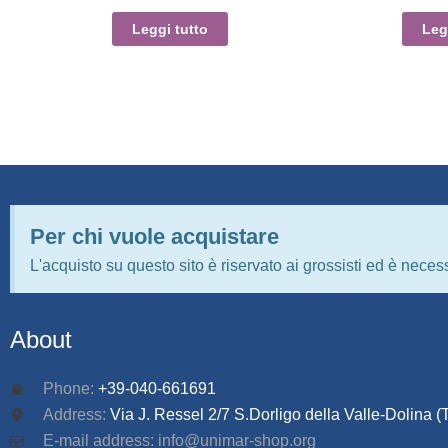
Leggi tutto
Leg
Per chi vuole acquistare
L'acquisto su questo sito è riservato ai grossisti ed è necess
About
Phone:
+39-040-661691
Address:
Via J. Ressel 2/7 S.Dorligo della Valle-Dolina (T
E-mail address: info@unimar-shop.org