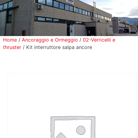
icerca Prodotti
ontatti
Home
/
Ancoraggio e Ormeggio
/
02-Verricelli e
thruster
/ Kit interruttore salpa ancore