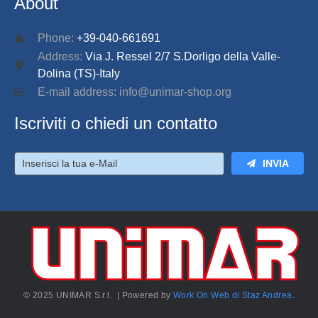
About
Phone:
+39-040-661691
Address:
Via J. Ressel 2/7 S.Dorligo della Valle-
Dolina (TS)-Italy
E-mail address: info@unimar-shop.org
Iscriviti o chiedi un contatto
INVIA
© 2025 UNIMAR S.r.l. | Powered by
Work On Web di Staz Andrea
.