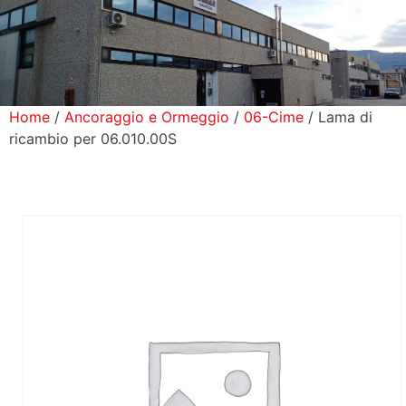
icerca Prodotti
ontatti
Home
/
Ancoraggio e Ormeggio
/
06-Cime
/ Lama di
ricambio per 06.010.00S