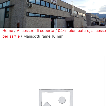
icerca Prodotti
ontatti
Home
/
Accessori di coperta
/
04-Impiombature, accesso
per sartie
/ Manicotti rame 10 mm