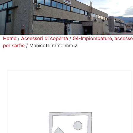
icerca Prodotti
ontatti
Home
/
Accessori di coperta
/
04-Impiombature, accesso
per sartie
/ Manicotti rame mm 2