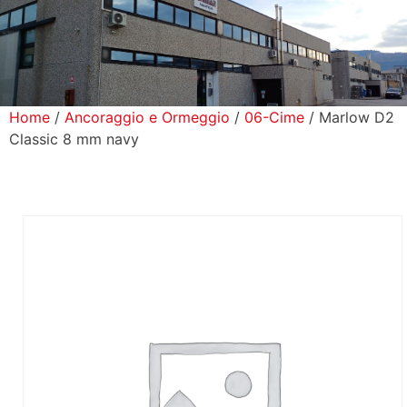
icerca Prodotti
ontatti
Home
/
Ancoraggio e Ormeggio
/
06-Cime
/ Marlow D2
Classic 8 mm navy